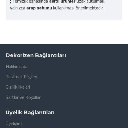
¦
Temizlik esnasında
asitli ürünler
uzak tutulmalı,
yalnızca
arap sabunu
kullanılması önerilmektedir.
Dekorizen Bağlantıları
Hakkımızda
Teslimat Bilgileri
Gizlilik İlkeleri
Şartlar ve Koşullar
Üyelik Bağlantıları
Üyeliğim