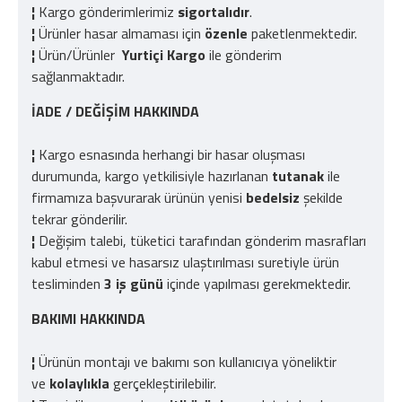
¦
Kargo gönderimlerimiz
sigortalıdır
.
¦
Ürünler hasar almaması için
özenle
paketlenmektedir.
¦
Ürün/Ürünler
Yurtiçi Kargo
ile
gönderim
sağlanmaktadır.
İADE / DEĞİŞİM HAKKINDA
¦
Kargo esnasında herhangi bir hasar oluşması
durumunda, kargo yetkilisiyle hazırlanan
tutanak
ile
firmamıza başvurarak ürünün yenisi
bedelsiz
şekilde
tekrar gönderilir.
¦
Değişim talebi, tüketici tarafından gönderim masrafları
kabul etmesi ve hasarsız ulaştırılması suretiyle ürün
tesliminden
3 iş günü
içinde yapılması gerekmektedir.
BAKIMI HAKKINDA
¦
Ürünün montajı ve bakımı son kullanıcıya yöneliktir
ve
kolaylıkla
gerçekleştirilebilir.