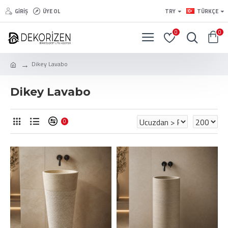
GIRIŞ
ÜYE OL
TRY
TÜRKÇE
0
0
Dikey Lavabo
Dikey Lavabo
0